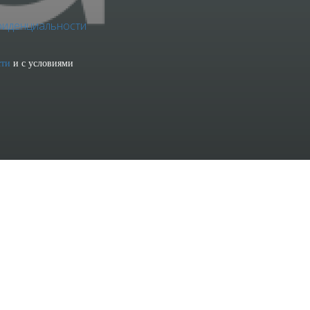
фиденциальности
сти
и с условиями